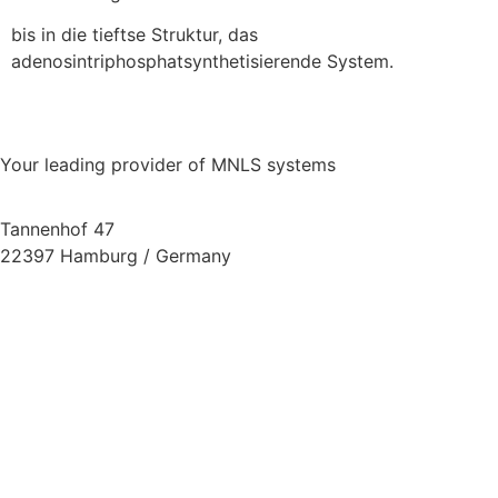
bis in die tieftse Struktur, das
adenosintriphosphatsynthetisierende System.
Your leading provider of MNLS systems
Tannenhof 47
22397 Hamburg / Germany
info@metavital.eu
www.metavital.eu
Datenschutz
Impressum
Cookie Richtlinie